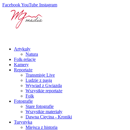
Facebook
YouTube
Instagram
Artykuły
Natura
Folk-relacje
Kamery
Reportaże
Transmisje Live
Ludzie z pasją
Wywiad z Gwiazdą
Wszystkie reportaże
Folk
Fotografie
Stare fotografie
Wszystkie materiały
Dawna Cięcina - Kroniki
Turystyka
Miejsca z historią