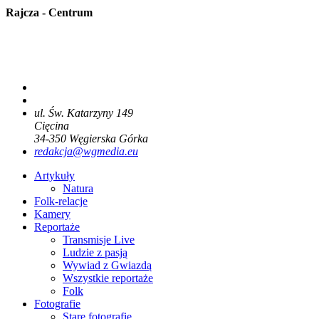
Rajcza - Centrum
ul. Św. Katarzyny 149
Cięcina
34-350
Węgierska Górka
redakcja@wgmedia.eu
Artykuły
Natura
Folk-relacje
Kamery
Reportaże
Transmisje Live
Ludzie z pasją
Wywiad z Gwiazdą
Wszystkie reportaże
Folk
Fotografie
Stare fotografie