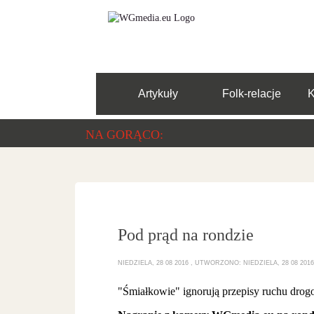
Artykuły
Folk-relacje
NA GORĄCO:
Pod prąd na rondzie
NIEDZIELA, 28 08 2016
UTWORZONO: NIEDZIELA, 28 08 2016
"Śmiałkowie" ignorują przepisy ruchu drog