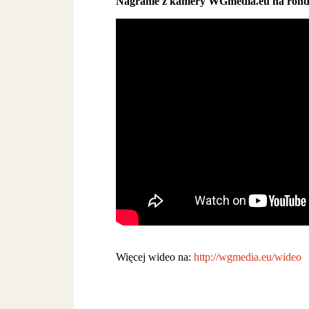
Nagranie z kamery WGmedia.eu na rond
Więcej wideo na:
http://wgmedia.eu/wideo