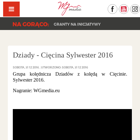
Facebook
YouT
NA GORĄCO:
GRANTY NA INICJATYWY
Dziady - Cięcina Sylwester 2016
SOBOTA, 31 12 2016
UTWORZONO: SOBOTA, 31 12 2016
Grupa kolędnicza Dziadów z kolędą w Cięcinie.
Sylwester 2016.
Nagranie: WGmedia.eu