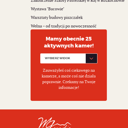
Zakończenie Szkoły Pasterskiej w Raj w Rozkochowie
Wystawa "Bacowie"
Warsztaty budowy piszczałek
Wełna – od tradycji po nowoczesność
Mamy obecnie 25
aktywnych kamer!
Zauważyłeś coś ciekawego na
kamerze, a może coś nie działa
poprawnie. Czekamy na Twoje
informacje!