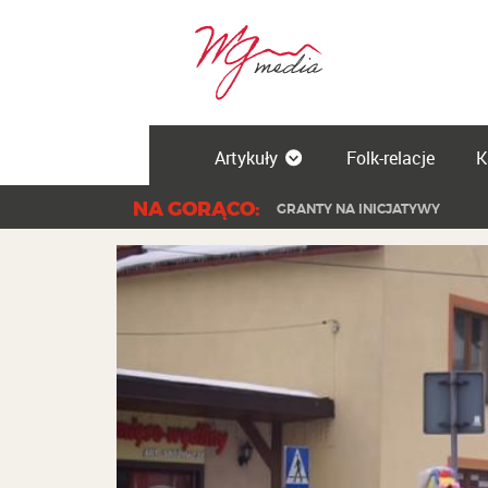
Artykuły
Folk-relacje
K
NA GORĄCO:
GRANTY NA INICJATYWY