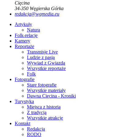
Cięcina
34-350
Węgierska Górka
redakcja@wgmedia.eu
Artykuły
Natura
Folk-relacje
Kamery
Reportaże
Transmisje Live
Ludzie z pasją
Wywiad z Gwiazdą
Wszystkie reportaże
Folk
Fotografie
Stare fotografie
Wszystkie materiały
Dawna Cięcina - Kroniki
Turystyka
Miejsca z historią
Z tradycją
Wszystkie atrakcje
Kontakt
Redakcja
RODO