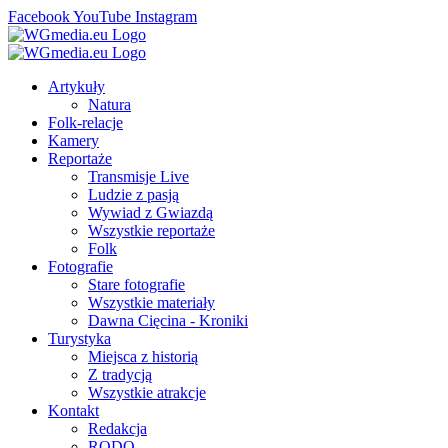
Facebook
YouTube
Instagram
Artykuły
Natura
Folk-relacje
Kamery
Reportaże
Transmisje Live
Ludzie z pasją
Wywiad z Gwiazdą
Wszystkie reportaże
Folk
Fotografie
Stare fotografie
Wszystkie materiały
Dawna Cięcina - Kroniki
Turystyka
Miejsca z historią
Z tradycją
Wszystkie atrakcje
Kontakt
Redakcja
RODO