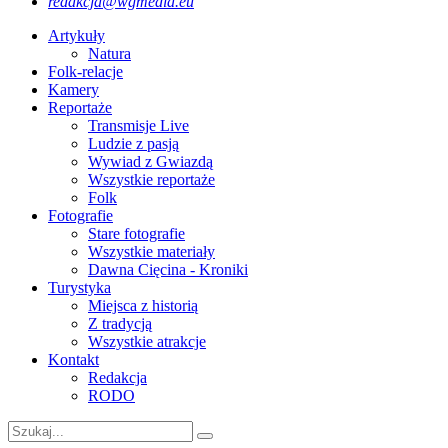
redakcja@wgmedia.eu
Artykuły
Natura
Folk-relacje
Kamery
Reportaże
Transmisje Live
Ludzie z pasją
Wywiad z Gwiazdą
Wszystkie reportaże
Folk
Fotografie
Stare fotografie
Wszystkie materiały
Dawna Cięcina - Kroniki
Turystyka
Miejsca z historią
Z tradycją
Wszystkie atrakcje
Kontakt
Redakcja
RODO