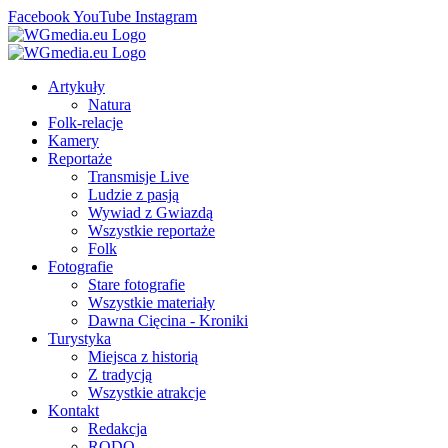
Facebook
YouTube
Instagram
Artykuły
Natura
Folk-relacje
Kamery
Reportaże
Transmisje Live
Ludzie z pasją
Wywiad z Gwiazdą
Wszystkie reportaże
Folk
Fotografie
Stare fotografie
Wszystkie materiały
Dawna Cięcina - Kroniki
Turystyka
Miejsca z historią
Z tradycją
Wszystkie atrakcje
Kontakt
Redakcja
RODO