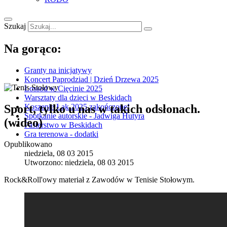
Szukaj
Na gorąco:
Granty na inicjatywy
Koncert Paprodziad | Dzień Drzewa 2025
Łossod w Cięcinie 2025
Warsztaty dla dzieci w Beskidach
Sport, tylko u nas w takich odsłonach.
Koszenie Łąk 2025 zakończone!
Spotkanie autorskie - Jadwiga Hutyra
(wideo)
Pasterstwo w Beskidach
Gra terenowa - dodatki
Opublikowano
niedziela, 08 03 2015
Utworzono: niedziela, 08 03 2015
Rock&Roll'owy materiał z Zawodów w Tenisie Stołowym.