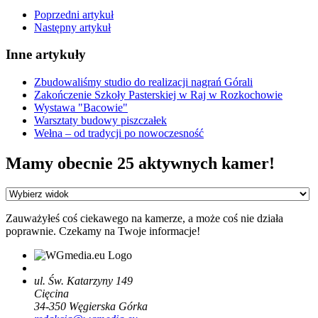
Poprzedni artykuł
Następny artykuł
Inne artykuły
Zbudowaliśmy studio do realizacji nagrań Górali
Zakończenie Szkoły Pasterskiej w Raj w Rozkochowie
Wystawa "Bacowie"
Warsztaty budowy piszczałek
Wełna – od tradycji po nowoczesność
Mamy obecnie 25 aktywnych kamer!
Zauważyłeś coś ciekawego na kamerze, a może coś nie działa
poprawnie. Czekamy na Twoje informacje!
ul. Św. Katarzyny 149
Cięcina
34-350
Węgierska Górka