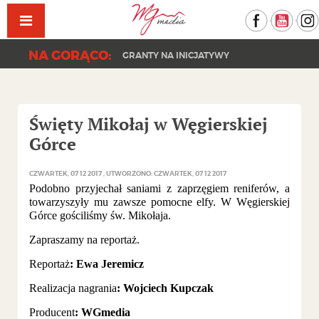
Facebook
YouT
NA GORĄCO:
GRANTY NA INICJATYWY
Święty Mikołaj w Węgierskiej
Górce
CZWARTEK, 07 12 2017
UTWORZONO: CZWARTEK, 07 12 2017
Podobno przyjechał saniami z zaprzęgiem reniferów, a
towarzyszyły mu zawsze pomocne elfy. W Węgierskiej
Górce gościliśmy św. Mikołaja.
Zapraszamy na reportaż.
Reportaż
: Ewa Jeremicz
Realizacja nagrania
: Wojciech Kupczak
Producent
: WGmedia