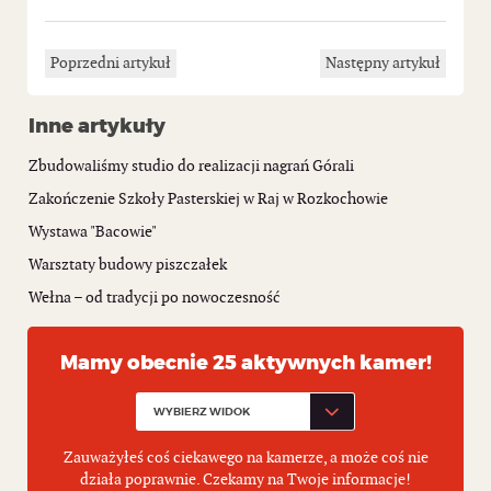
Poprzedni artykuł
Następny artykuł
Inne artykuły
Zbudowaliśmy studio do realizacji nagrań Górali
Zakończenie Szkoły Pasterskiej w Raj w Rozkochowie
Wystawa "Bacowie"
Warsztaty budowy piszczałek
Wełna – od tradycji po nowoczesność
Mamy obecnie 25 aktywnych kamer!
Zauważyłeś coś ciekawego na kamerze, a może coś nie
działa poprawnie. Czekamy na Twoje informacje!