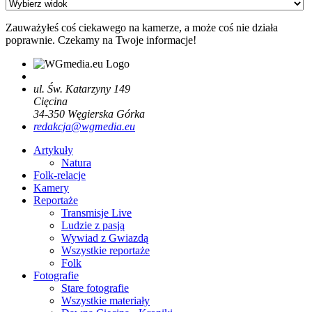
Zauważyłeś coś ciekawego na kamerze, a może coś nie działa
poprawnie. Czekamy na Twoje informacje!
ul. Św. Katarzyny 149
Cięcina
34-350
Węgierska Górka
redakcja@wgmedia.eu
Artykuły
Natura
Folk-relacje
Kamery
Reportaże
Transmisje Live
Ludzie z pasją
Wywiad z Gwiazdą
Wszystkie reportaże
Folk
Fotografie
Stare fotografie
Wszystkie materiały