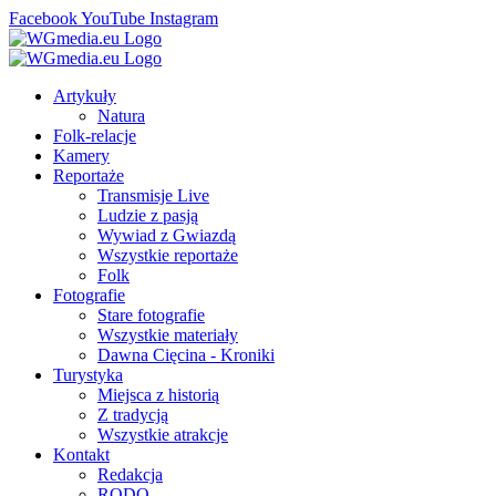
Facebook
YouTube
Instagram
Artykuły
Natura
Folk-relacje
Kamery
Reportaże
Transmisje Live
Ludzie z pasją
Wywiad z Gwiazdą
Wszystkie reportaże
Folk
Fotografie
Stare fotografie
Wszystkie materiały
Dawna Cięcina - Kroniki
Turystyka
Miejsca z historią
Z tradycją
Wszystkie atrakcje
Kontakt
Redakcja
RODO