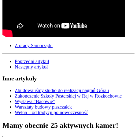
Z pracy Samorządu
Poprzedni artykuł
Następny artykuł
Inne artykuły
Zbudowaliśmy studio do realizacji nagrań Górali
Zakończenie Szkoły Pasterskiej w Raj w Rozkochowie
Wystawa "Bacowie"
Warsztaty budowy piszczałek
Wełna – od tradycji po nowoczesność
Mamy obecnie 25 aktywnych kamer!