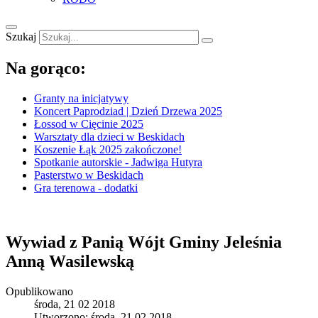
Szukaj
Na gorąco:
Granty na inicjatywy
Koncert Paprodziad | Dzień Drzewa 2025
Łossod w Cięcinie 2025
Warsztaty dla dzieci w Beskidach
Koszenie Łąk 2025 zakończone!
Spotkanie autorskie - Jadwiga Hutyra
Pasterstwo w Beskidach
Gra terenowa - dodatki
Wywiad z Panią Wójt Gminy Jeleśnia
Anną Wasilewską
Opublikowano
środa, 21 02 2018
Utworzono: środa, 21 02 2018