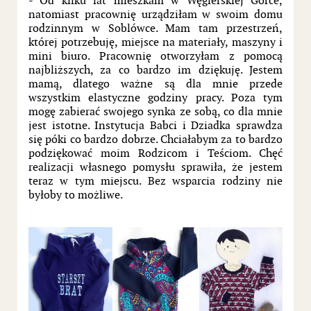
- Od kilku lat mieszkam w Węgierskiej Górce,
natomiast pracownię urządziłam w swoim domu
rodzinnym w Soblówce. Mam tam przestrzeń,
której potrzebuję, miejsce na materiały, maszyny i
mini biuro. Pracownię otworzyłam z pomocą
najbliższych, za co bardzo im dziękuję. Jestem
mamą, dlatego ważne są dla mnie przede
wszystkim elastyczne godziny pracy. Poza tym
mogę zabierać swojego synka ze sobą, co dla mnie
jest istotne. Instytucja Babci i Dziadka sprawdza
się póki co bardzo dobrze. Chciałabym za to bardzo
podziękować moim Rodzicom i Teściom. Chęć
realizacji własnego pomysłu sprawiła, że jestem
teraz w tym miejscu. Bez wsparcia rodziny nie
byłoby to możliwe.