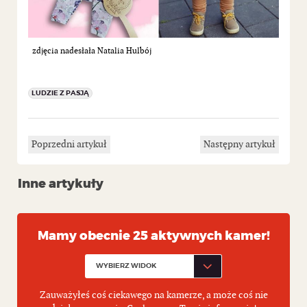
zdjęcia nadesłała Natalia Hulbój
LUDZIE Z PASJĄ
Poprzedni artykuł
Następny artykuł
Inne artykuły
Mamy obecnie 25 aktywnych kamer!
Zauważyłeś coś ciekawego na kamerze, a może coś nie