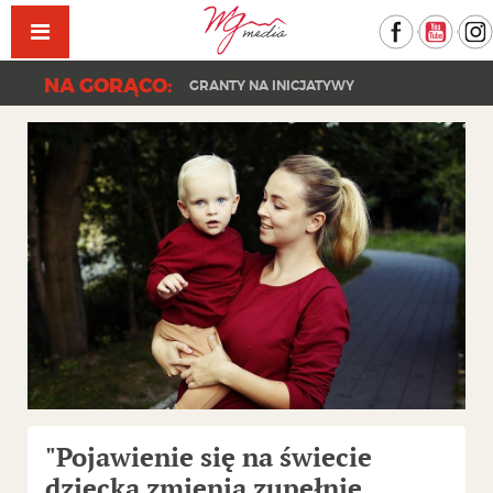
Facebook
YouT
NA GORĄCO:
GRANTY NA INICJATYWY
"Pojawienie się na świecie
dziecka zmienia zupełnie