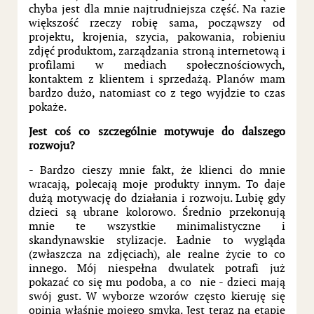
chyba jest dla mnie najtrudniejsza część. Na razie
większość rzeczy robię sama, począwszy od
projektu, krojenia, szycia, pakowania, robieniu
zdjęć produktom, zarządzania stroną internetową i
profilami w mediach społecznościowych,
kontaktem z klientem i sprzedażą. Planów mam
bardzo dużo, natomiast co z tego wyjdzie to czas
pokaże.
Jest coś co szczególnie motywuje do dalszego
rozwoju?
- Bardzo cieszy mnie fakt, że klienci do mnie
wracają, polecają moje produkty innym. To daje
dużą motywację do działania i rozwoju. Lubię gdy
dzieci są ubrane kolorowo. Średnio przekonują
mnie te wszystkie minimalistyczne i
skandynawskie stylizacje. Ładnie to wygląda
(zwłaszcza na zdjęciach), ale realne życie to co
innego. Mój niespełna dwulatek potrafi już
pokazać co się mu podoba, a co nie - dzieci mają
swój gust. W wyborze wzorów często kieruję się
opinią właśnie mojego smyka. Jest teraz na etapie