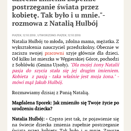
postrzeganie świata przez
kobietę. Tak było i u mnie."-
rozmowa z Natalią Hulbój
PIĄTEK, 12 10 2018
UTWORZONO: PIĄTEK, 12 10 2018
Natalia Hulbój to młoda, zdolna mama, mężatka. Z
wykształcenia nauczyciel przedszkolny. Obecnie w
zaciszu swojej
pracowni
szyje głównie dla dzieci.
Od kilku lat mieszka w Węgierskiej Górce, pochodzi
z Soblówki (Gmina Ujsoły).
"Dla mojej żony Natalii
pasja do szycia stała się jej drugim imieniem.
Kobieta z pasją - taka właśnie jest moja żona." -
mówi mąż Jakub Hulbój.
Rozmawiamy dzisiaj z Panią Natalią.
Magdalena Sporek: Jak zmieniło się Twoje życie po
urodzeniu dziecka?
Natalia Hulbój: -
Często jest tak, że pojawienie się
na świecie dziecka zmienia zupełnie postrzeganie
świata przez kobiety. Tak było i u mnie. Zawsze