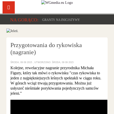
Facebook
YouTu
NA GORĄCO:
GRANTY NA INICJATYWY
Przygotowania do rykowiska
(nagranie)
ŚRODA, 09 09 2015
UTWORZONO: ŚRODA, 09 09 2015
Kolejne, rewelacyjne nagranie przyrodnika Michała
Figury, który tak mówi o rykowisku "czas rykowiska to
jeden z najpiękniejszych leśnych spektakli w ciągu roku.
W górach wciąż trwają przygotowania. Można już
usłyszeć nieśmiałe porykiwania pojedynczych samców
jeleni."