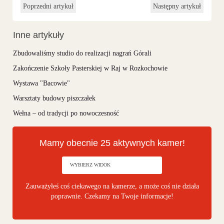
Poprzedni artykuł
Następny artykuł
Inne artykuły
Zbudowaliśmy studio do realizacji nagrań Górali
Zakończenie Szkoły Pasterskiej w Raj w Rozkochowie
Wystawa "Bacowie"
Warsztaty budowy piszczałek
Wełna – od tradycji po nowoczesność
Mamy obecnie 25 aktywnych kamer!
Zauważyłeś coś ciekawego na kamerze, a może coś nie działa
poprawnie. Czekamy na Twoje informacje!