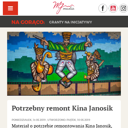
Facebook
YouT
NA GORĄCO:
GRANTY NA INICJATYWY
Potrzebny remont Kina Janosik
PONIEDZIAŁEK, 13 05 2019
UTWORZONO: PIĄTEK, 10 05 2019
Materiał o potrzebie remontowania Kina Janosik,