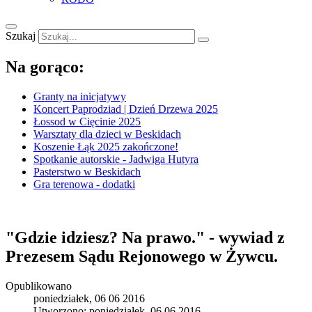
Szukaj
Na gorąco:
Granty na inicjatywy
Koncert Paprodziad | Dzień Drzewa 2025
Łossod w Cięcinie 2025
Warsztaty dla dzieci w Beskidach
Koszenie Łąk 2025 zakończone!
Spotkanie autorskie - Jadwiga Hutyra
Pasterstwo w Beskidach
Gra terenowa - dodatki
"Gdzie idziesz? Na prawo." - wywiad z
Prezesem Sądu Rejonowego w Żywcu.
Opublikowano
poniedziałek, 06 06 2016
Utworzono: poniedziałek, 06 06 2016