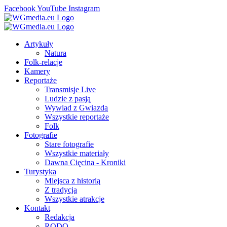
Facebook
YouTube
Instagram
Artykuły
Natura
Folk-relacje
Kamery
Reportaże
Transmisje Live
Ludzie z pasją
Wywiad z Gwiazdą
Wszystkie reportaże
Folk
Fotografie
Stare fotografie
Wszystkie materiały
Dawna Cięcina - Kroniki
Turystyka
Miejsca z historią
Z tradycją
Wszystkie atrakcje
Kontakt
Redakcja
RODO