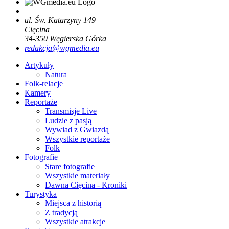
ul. Św. Katarzyny 149
Cięcina
34-350
Węgierska Górka
redakcja@wgmedia.eu
Artykuły
Natura
Folk-relacje
Kamery
Reportaże
Transmisje Live
Ludzie z pasją
Wywiad z Gwiazdą
Wszystkie reportaże
Folk
Fotografie
Stare fotografie
Wszystkie materiały
Dawna Cięcina - Kroniki
Turystyka
Miejsca z historią
Z tradycją
Wszystkie atrakcje