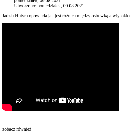
poniedziałek, 09 08 2021
Utworzono: poniedziałek, 09 08 2021
Jadzia Hutyra opowiada jak jest różnica między ostrewką a
wiysok
ie
zobacz również