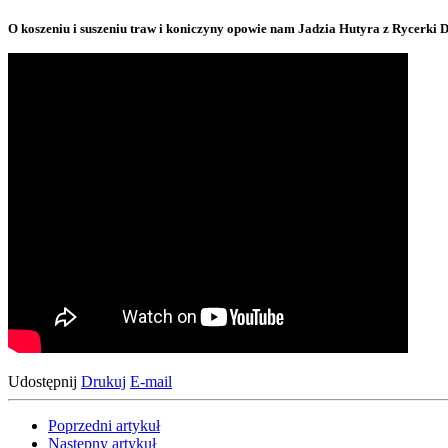
O koszeniu i suszeniu traw i koniczyny opowie nam Jadzia Hutyra z Rycerki D
Udostępnij
Drukuj
E-mail
Poprzedni artykuł
Następny artykuł