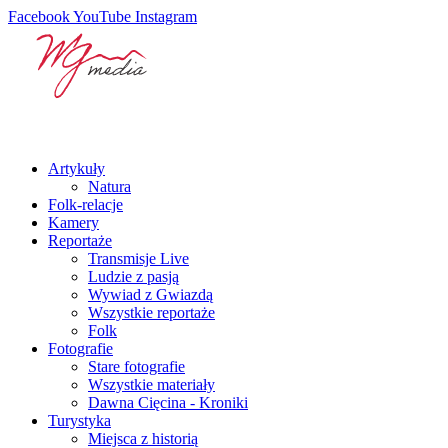
Facebook
YouTube
Instagram
Artykuły
Natura
Folk-relacje
Kamery
Reportaże
Transmisje Live
Ludzie z pasją
Wywiad z Gwiazdą
Wszystkie reportaże
Folk
Fotografie
Stare fotografie
Wszystkie materiały
Dawna Cięcina - Kroniki
Turystyka
Miejsca z historią