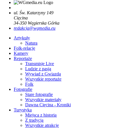
ul. Św. Katarzyny 149
Cięcina
34-350
Węgierska Górka
redakcja@wgmedia.eu
Artykuły
Natura
Folk-relacje
Kamery
Reportaże
Transmisje Live
Ludzie z pasją
Wywiad z Gwiazdą
Wszystkie reportaże
Folk
Fotografie
Stare fotografie
Wszystkie materiały
Dawna Cięcina - Kroniki
Turystyka
Miejsca z historią
Z tradycją
Wszystkie atrakcje