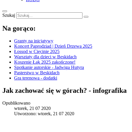
Szukaj
Na gorąco:
Granty na inicjatywy
Koncert Paprodziad | Dzień Drzewa 2025
Łossod w Cięcinie 2025
Warsztaty dla dzieci w Beskidach
Koszenie Łąk 2025 zakończone!
Spotkanie autorskie - Jadwiga Hutyra
Pasterstwo w Beskidach
Gra terenowa - dodatki
Jak zachować się w górach? - infografika
Opublikowano
wtorek, 21 07 2020
Utworzono: wtorek, 21 07 2020