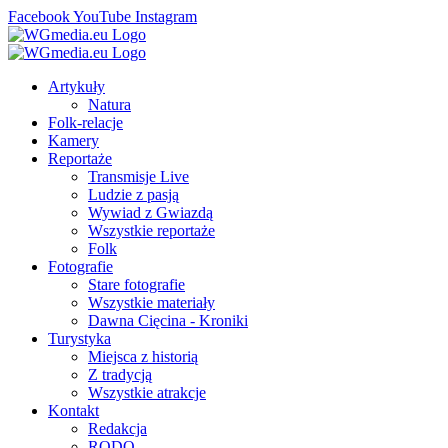
Facebook
YouTube
Instagram
Artykuły
Natura
Folk-relacje
Kamery
Reportaże
Transmisje Live
Ludzie z pasją
Wywiad z Gwiazdą
Wszystkie reportaże
Folk
Fotografie
Stare fotografie
Wszystkie materiały
Dawna Cięcina - Kroniki
Turystyka
Miejsca z historią
Z tradycją
Wszystkie atrakcje
Kontakt
Redakcja
RODO