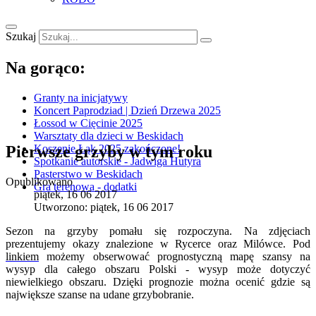
Szukaj
Na gorąco:
Granty na inicjatywy
Koncert Paprodziad | Dzień Drzewa 2025
Łossod w Cięcinie 2025
Warsztaty dla dzieci w Beskidach
Pierwsze grzyby w tym roku
Koszenie Łąk 2025 zakończone!
Spotkanie autorskie - Jadwiga Hutyra
Pasterstwo w Beskidach
Opublikowano
Gra terenowa - dodatki
piątek, 16 06 2017
Utworzono: piątek, 16 06 2017
Sezon na grzyby pomału się rozpoczyna. Na zdjęciach
prezentujemy okazy znalezione w Rycerce oraz Milówce. Pod
linkiem
możemy obserwować prognostyczną mapę szansy na
wysyp dla całego obszaru Polski - wysyp może dotyczyć
niewielkiego obszaru. Dzięki prognozie można ocenić gdzie są
największe szanse na udane grzybobranie.