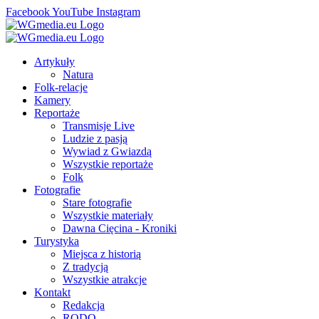
Facebook
YouTube
Instagram
Artykuły
Natura
Folk-relacje
Kamery
Reportaże
Transmisje Live
Ludzie z pasją
Wywiad z Gwiazdą
Wszystkie reportaże
Folk
Fotografie
Stare fotografie
Wszystkie materiały
Dawna Cięcina - Kroniki
Turystyka
Miejsca z historią
Z tradycją
Wszystkie atrakcje
Kontakt
Redakcja
RODO