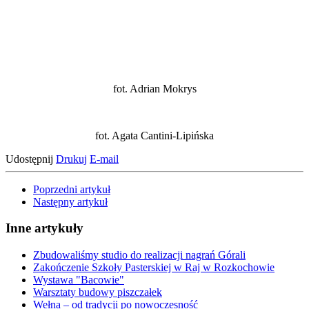
fot. Adrian Mokrys
fot. Agata Cantini-Lipińska
Udostępnij
Drukuj
E-mail
Poprzedni artykuł
Następny artykuł
Inne artykuły
Zbudowaliśmy studio do realizacji nagrań Górali
Zakończenie Szkoły Pasterskiej w Raj w Rozkochowie
Wystawa "Bacowie"
Warsztaty budowy piszczałek
Wełna – od tradycji po nowoczesność