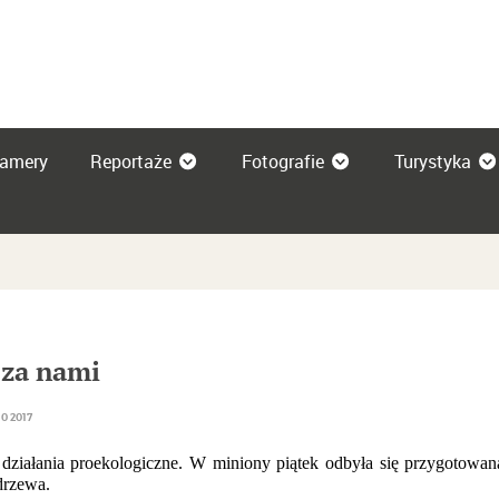
amery
Reportaże
Fotografie
Turystyka
za nami
0 2017
działania proekologiczne. W miniony piątek odbyła się przygotowa
drzewa.