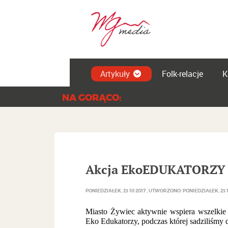
Artykuły
Folk-relacje
K
NA GORĄCO:
Akcja EkoEDUKATORZY 
PONIEDZIAŁEK, 23 10 2017
UTWORZONO: PONIEDZIAŁEK, 23 1
Miasto Żywiec aktywnie wspiera wszelkie 
Eko Edukatorzy, podczas której sadziliśmy 