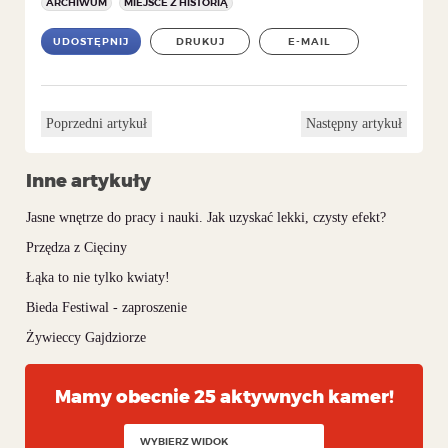
ARCHIWUM
MIEJSCE Z HISTORIĄ
UDOSTĘPNIJ
DRUKUJ
E-MAIL
Poprzedni artykuł
Następny artykuł
Inne artykuły
Jasne wnętrze do pracy i nauki. Jak uzyskać lekki, czysty efekt?
Przędza z Cięciny
Łąka to nie tylko kwiaty!
Bieda Festiwal - zaproszenie
Żywieccy Gajdziorze
Mamy obecnie 25 aktywnych kamer!