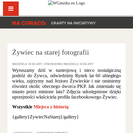
Facebook
YouTu
NA GORĄCO:
GRANTY NA INICJATYWY
Żywiec na starej fotografii
NIEDZIELA, 18 06 2017
UTWORZONO: NIEDZIELA, 18 06 2017
Wyruszamy dziś w nastrojową i nieco nostalgiczną
podróż do Żywca, odwiedzimy Rynek lat 60 ubiegłego
wieku, zajrzymy nad Jezioro Żywieckie i nie ominiemy
również okolic obecnego dworca PKP. Jak zmieniało się
miasto przez minione lata? Zdjęcia udostępnione dzięki
uprzejmości właściciela profilu facebookowego Żywiec.
Wszystkie
Miejsca z historią
{gallery}ZywiecNaStarej{/gallery}