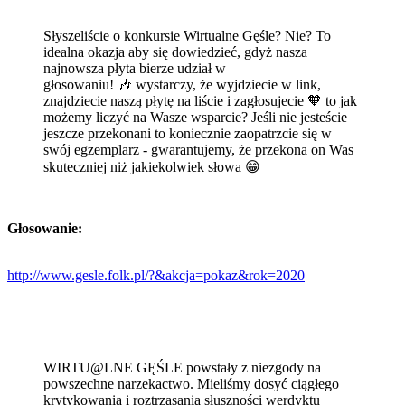
Słyszeliście o konkursie Wirtualne Gęśle? Nie? To
idealna okazja aby się dowiedzieć, gdyż nasza
najnowsza płyta bierze udział w
głosowaniu!
🎶
wystarczy, że wyjdziecie w link,
znajdziecie naszą płytę na liście i zagłosujecie
🧡
to jak
możemy liczyć na Wasze wsparcie? Jeśli nie jesteście
jeszcze przekonani to koniecznie zaopatrzcie się w
swój egzemplarz - gwarantujemy, że przekona on Was
skuteczniej niż jakiekolwiek słowa
😁
Głosowanie:
http://www.gesle.folk.pl/?&akcja=pokaz&rok=2020
WIRTU@LNE GĘŚLE powstały z niezgody na
powszechne narzekactwo. Mieliśmy dosyć ciągłego
krytykowania i roztrząsania słuszności werdyktu