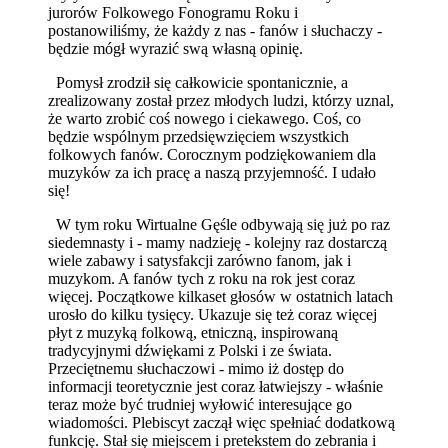
jurorów Folkowego Fonogramu Roku i
postanowiliśmy, że każdy z nas - fanów i słuchaczy -
będzie mógł wyrazić swą własną opinię.
Pomysł zrodził się całkowicie spontanicznie, a
zrealizowany został przez młodych ludzi, którzy uznal,
że warto zrobić coś nowego i ciekawego. Coś, co
będzie wspólnym przedsięwzięciem wszystkich
folkowych fanów. Corocznym podziękowaniem dla
muzyków za ich pracę a naszą przyjemność. I udało
się!
W tym roku Wirtualne Gęśle odbywają się już po raz
siedemnasty i - mamy nadzieję - kolejny raz dostarczą
wiele zabawy i satysfakcji zarówno fanom, jak i
muzykom. A fanów tych z roku na rok jest coraz
więcej. Początkowe kilkaset głosów w ostatnich latach
urosło do kilku tysięcy. Ukazuje się też coraz więcej
płyt z muzyką folkową, etniczną, inspirowaną
tradycyjnymi dźwiękami z Polski i ze świata.
Przeciętnemu słuchaczowi - mimo iż dostęp do
informacji teoretycznie jest coraz łatwiejszy - właśnie
teraz może być trudniej wyłowić interesujące go
wiadomości. Plebiscyt zaczął więc spełniać dodatkową
funkcję. Stał się miejscem i pretekstem do zebrania i