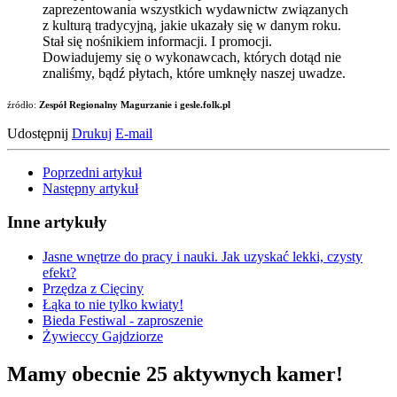
zaprezentowania wszystkich wydawnictw związanych
z kulturą tradycyjną, jakie ukazały się w danym roku.
Stał się nośnikiem informacji. I promocji.
Dowiadujemy się o wykonawcach, których dotąd nie
znaliśmy, bądź płytach, które umknęły naszej uwadze.
źródło:
Zespół Regionalny Magurzanie i gesle.folk.pl
Udostępnij
Drukuj
E-mail
Poprzedni artykuł
Następny artykuł
Inne artykuły
Jasne wnętrze do pracy i nauki. Jak uzyskać lekki, czysty
efekt?
Przędza z Cięciny
Łąka to nie tylko kwiaty!
Bieda Festiwal - zaproszenie
Żywieccy Gajdziorze
Mamy obecnie 25 aktywnych kamer!