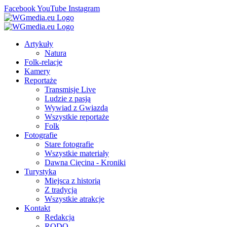
Facebook
YouTube
Instagram
Artykuły
Natura
Folk-relacje
Kamery
Reportaże
Transmisje Live
Ludzie z pasją
Wywiad z Gwiazdą
Wszystkie reportaże
Folk
Fotografie
Stare fotografie
Wszystkie materiały
Dawna Cięcina - Kroniki
Turystyka
Miejsca z historią
Z tradycją
Wszystkie atrakcje
Kontakt
Redakcja
RODO