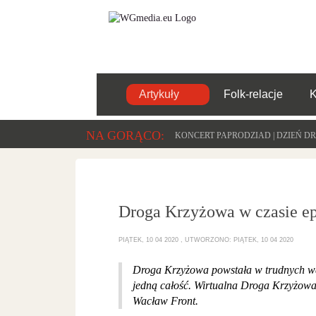
Artykuły
Folk-relacje
NA GORĄCO:
KONCERT PAPRODZIAD | DZIEŃ DR
Droga Krzyżowa w czasie e
PIĄTEK, 10 04 2020
UTWORZONO: PIĄTEK, 10 04 2020
Droga Krzyżowa powstała w trudnych wa
jedną całość. Wirtualna Droga Krzyżowała
Wacław Front.