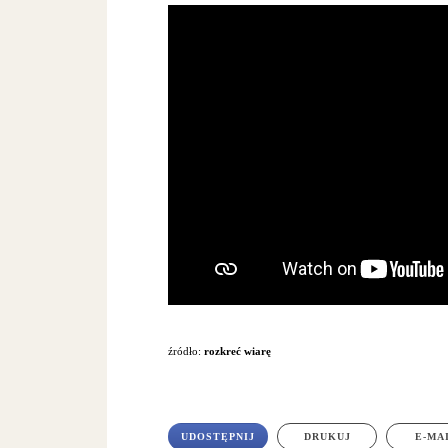
źródło:
rozkreć wiarę
UDOSTĘPNIJ
DRUKUJ
E-MA