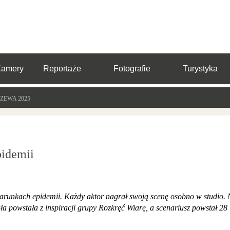
Kamery
Reportaże
Fotografie
Turystyka
ZEWA 2025
pidemii
runkach epidemii. Każdy aktor nagrał swoją scenę osobno w studio. 
 powstała z inspiracji grupy Rozkręć Wiarę, a scenariusz powstał 28 l