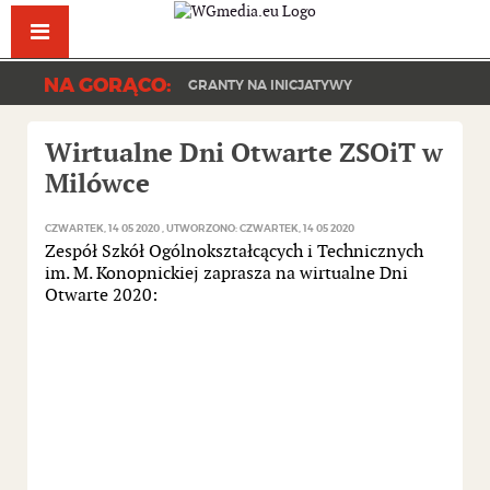
Facebook
YouT
NA GORĄCO:
GRANTY NA INICJATYWY
Wirtualne Dni Otwarte ZSOiT w
Milówce
CZWARTEK, 14 05 2020
UTWORZONO: CZWARTEK, 14 05 2020
Zespół Szkół Ogólnokształcących i Technicznych
im. M. Konopnickiej zaprasza na wirtualne Dni
Otwarte 2020: