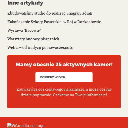
Inne artykuły
Zbudowaliśmy studio do realizacji nagrań Górali
Zakończenie Szkoły Pasterskiej w Raj w Rozkochowie
Wystawa "Bacowie"
Warsztaty budowy piszczałek
Wełna – od tradycji po nowoczesność
Mamy obecnie 25 aktywnych kamer!
Zauważyłeś coś ciekawego na kamerze, a może coś nie
działa poprawnie. Czekamy na Twoje informacje!