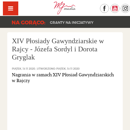
Facebook
YouT
NA GORĄCO:
GRANTY NA INICJATYWY
XIV Płosiady Gawyndziarskie w
Rajcy - Józefa Sordyl i Dorota
Gryglak
PIĄTEK, 13 11 2020
UTWORZONO: PIĄTEK, 13 11 2020
Nagrania w ramach XIV Płosiad Gawyndziarskich
w Rajczy