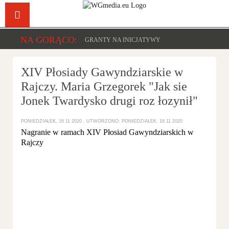
Facebook
YouTu
NA GORĄCO:
GRANTY NA INICJATYWY
XIV Płosiady Gawyndziarskie w
Rajczy. Maria Grzegorek "Jak sie
Jonek Twardysko drugi roz łozynił"
PONIEDZIAŁEK, 16 11 2020
UTWORZONO: PONIEDZIAŁEK, 16 11 2020
Nagranie w ramach XIV Płosiad Gawyndziarskich w
Rajczy