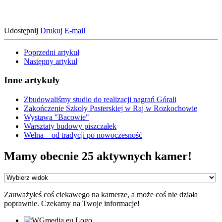
Udostępnij
Drukuj
E-mail
Poprzedni artykuł
Następny artykuł
Inne artykuły
Zbudowaliśmy studio do realizacji nagrań Górali
Zakończenie Szkoły Pasterskiej w Raj w Rozkochowie
Wystawa "Bacowie"
Warsztaty budowy piszczałek
Wełna – od tradycji po nowoczesność
Mamy obecnie 25 aktywnych kamer!
Zauważyłeś coś ciekawego na kamerze, a może coś nie działa
poprawnie. Czekamy na Twoje informacje!