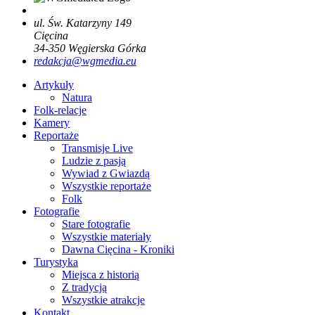
ul. Św. Katarzyny 149
Cięcina
34-350
Węgierska Górka
redakcja@wgmedia.eu
Artykuły
Natura
Folk-relacje
Kamery
Reportaże
Transmisje Live
Ludzie z pasją
Wywiad z Gwiazdą
Wszystkie reportaże
Folk
Fotografie
Stare fotografie
Wszystkie materiały
Dawna Cięcina - Kroniki
Turystyka
Miejsca z historią
Z tradycją
Wszystkie atrakcje
Kontakt