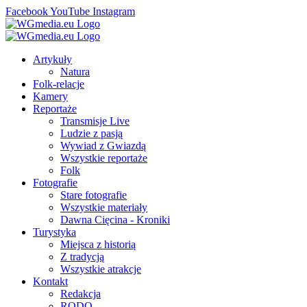
Facebook
YouTube
Instagram
Artykuły
Natura
Folk-relacje
Kamery
Reportaże
Transmisje Live
Ludzie z pasją
Wywiad z Gwiazdą
Wszystkie reportaże
Folk
Fotografie
Stare fotografie
Wszystkie materiały
Dawna Cięcina - Kroniki
Turystyka
Miejsca z historią
Z tradycją
Wszystkie atrakcje
Kontakt
Redakcja
RODO