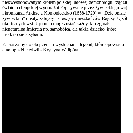
niekwestionowanym królem polskiej ludowej demonologii, rządził
światem chłopskiej wyobraźni. Opisywane przez żywieckiego wójta
i kronikarza Andrzeja Komonieckigo (1658-1729) w „Dziejopisie
żywieckim” dusiły, zabijały i straszyły mieszkańców Rajczy, Ujsół i
okolicznych wsi. Upiorem mógł zostać każdy, kto zginał
nienaturalną śmiercią np. samobójca, ale także dziecko, które
urodziło się z zębami.
Zapraszamy do obejrzenia i wysłuchania legend, które opowiada
etnolog z Nieledwii - Krystyna Waligóra.