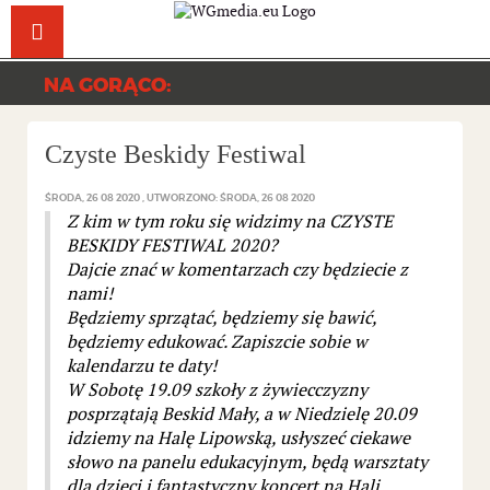
Facebook
YouT
NA GORĄCO:
Czyste Beskidy Festiwal
ŚRODA, 26 08 2020
UTWORZONO: ŚRODA, 26 08 2020
Z kim w tym roku się widzimy na CZYSTE
BESKIDY FESTIWAL 2020?
Dajcie znać w komentarzach czy będziecie z
nami!
Będziemy sprzątać, będziemy się bawić,
będziem
y edukować. Zapiszcie sobie w
kalendarzu te daty!
W Sobotę 19.09 szkoły z żywiecczyzny
posprzątają Beskid Mały, a w Niedzielę 20.09
idziemy na Halę Lipowską, usłyszeć ciekawe
słowo na panelu edukacyjnym, będą warsztaty
dla dzieci i fantastyczny koncert na Hali