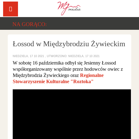
Facebook
YouTu
NA GORĄCO:
Łossod w Międzybrodziu Żywieckim
NIEDZIELA, 17 10 2021
UTWORZONO: NIEDZIELA, 17 10 2021
W sobotę 16 października odbył się Jesienny Łossod
współorganizowany wspólnie przez hodowców owiec z
Międzybrodzia Żywieckiego oraz
Regionalne
Stowarzyszenie Kulturalne "Roztoka"