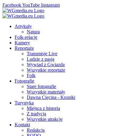
Facebook
YouTube
Instagram
Artykuły
Natura
Folk-relacje
Kamery
Reportaże
Transmisje Live
Ludzie z pasją
Wywiad z Gwiazdą
Wszystkie reportaże
Folk
Fotografie
Stare fotografie
Wszystkie materiały
Dawna Cięcina - Kroniki
Turystyka
Miejsca z historią
Z tradycją
Wszystkie atrakcje
Kontakt
Redakcja
RODO