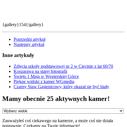
{gallery}154{/gallery}
Poprzedni artykuł
Następny artykuł
Inne artykuły
Zdjęcia szkoły podstawowej nr 2 w Cięcinie z lat 60/70
Koszarawa na starej fotografii
Święto 1 Maja w Węgierskiej Górce
Piękne widoki z kamer WGmedia
Czarny Staw Gąsienicowy, który okazał się być biały
Mamy obecnie 25 aktywnych kamer!
Zauważyłeś coś ciekawego na kamerze, a może coś nie działa
poprawnie. Czekamy na Twoje informacje!