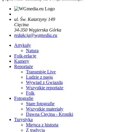
ul. Św. Katarzyny 149
Cięcina
34-350
Węgierska Górka
redakcja@wgmedia.eu
Artykuły
Natura
Folk-relacje
Kamery
Reportaże
Transmisje Live
Ludzie z pasją
Wywiad z Gwiazdą
Wszystkie reportaże
Folk
Fotografie
Stare fotografie
Wszystkie materiały
Dawna Cięcina - Kroniki
Turystyka
Miejsca z historią
Z tradycją