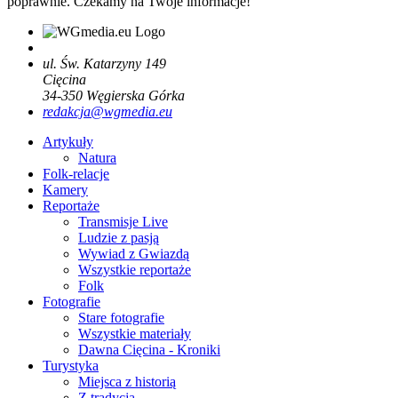
poprawnie. Czekamy na Twoje informacje!
ul. Św. Katarzyny 149
Cięcina
34-350
Węgierska Górka
redakcja@wgmedia.eu
Artykuły
Natura
Folk-relacje
Kamery
Reportaże
Transmisje Live
Ludzie z pasją
Wywiad z Gwiazdą
Wszystkie reportaże
Folk
Fotografie
Stare fotografie
Wszystkie materiały
Dawna Cięcina - Kroniki
Turystyka
Miejsca z historią
Z tradycją