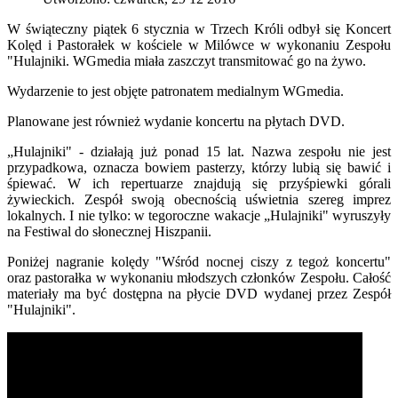
W świąteczny piątek 6 stycznia w Trzech Króli odbył się Koncert
Kolęd i Pastorałek w kościele w Milówce w wykonaniu Zespołu
"Hulajniki. WGmedia miała zaszczyt transmitować go na żywo.
Wydarzenie to jest objęte patronatem medialnym WGmedia.
Planowane jest również wydanie koncertu na płytach DVD.
„Hulajniki" - działają już ponad 15 lat. Nazwa zespołu nie jest
przypadkowa, oznacza bowiem pasterzy, którzy lubią się bawić i
śpiewać. W ich repertuarze znajdują się przyśpiewki górali
żywieckich. Zespół swoją obecnością uświetnia szereg imprez
lokalnych. I nie tylko: w tegoroczne wakacje „Hulajniki" wyruszyły
na Festiwal do słonecznej Hiszpanii.
Poniżej nagranie kolędy "Wśród nocnej ciszy z tegoż koncertu"
oraz pastorałka w wykonaniu młodszych członków Zespołu. Całość
materiały ma być dostępna na płycie DVD wydanej przez Zespół
"Hulajniki".