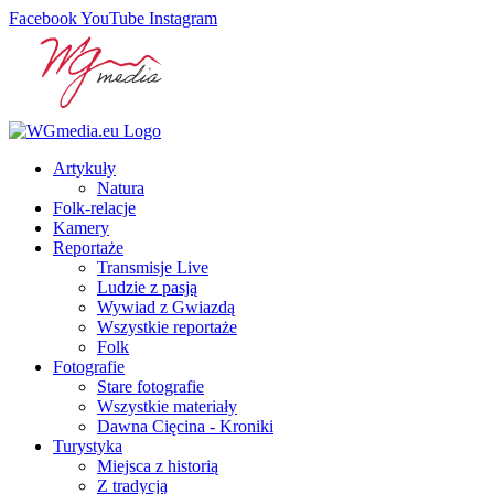
Facebook
YouTube
Instagram
Artykuły
Natura
Folk-relacje
Kamery
Reportaże
Transmisje Live
Ludzie z pasją
Wywiad z Gwiazdą
Wszystkie reportaże
Folk
Fotografie
Stare fotografie
Wszystkie materiały
Dawna Cięcina - Kroniki
Turystyka
Miejsca z historią
Z tradycją