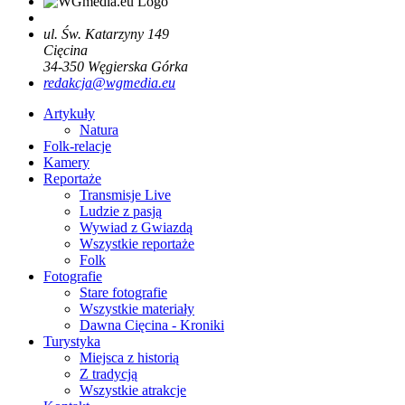
ul. Św. Katarzyny 149
Cięcina
34-350
Węgierska Górka
redakcja@wgmedia.eu
Artykuły
Natura
Folk-relacje
Kamery
Reportaże
Transmisje Live
Ludzie z pasją
Wywiad z Gwiazdą
Wszystkie reportaże
Folk
Fotografie
Stare fotografie
Wszystkie materiały
Dawna Cięcina - Kroniki
Turystyka
Miejsca z historią
Z tradycją
Wszystkie atrakcje