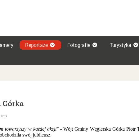
amery
Reportaże
Fotografie
Turystyka
a Górka
 2017
 towarzyszy w każdej akcji"
- Wójt Gminy Węgierska Górka Piotr Ty
bchodziła swój jubileusz.