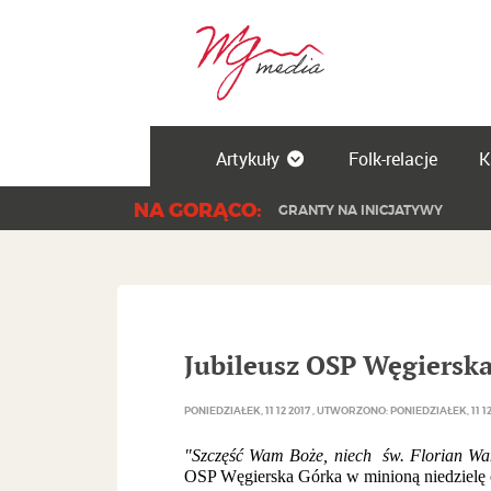
Artykuły
Folk-relacje
K
NA GORĄCO:
GRANTY NA INICJATYWY
Jubileusz OSP Węgiersk
PONIEDZIAŁEK, 11 12 2017
UTWORZONO: PONIEDZIAŁEK, 11 12
"Szczęść Wam Boże, niech św. Florian Wam
OSP Węgierska Górka w minioną niedzielę o