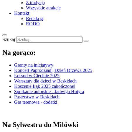
Z tradycją
Wszystkie atrakcje
Kontakt
Redakcja
RODO
Szukaj
Na gorąco:
Granty na inicjatywy
Koncert Paprodziad | Dzień Drzewa 2025
Łossod w Cięcinie 2025
Warsztaty dla dzieci w Beskidach
Koszenie Łąk 2025 zakończone!
Spotkanie autorskie - Jadwiga Hutyra
Pasterstwo w Beskidach
Gra terenowa - dodatki
Na Sylwestra do Milówki