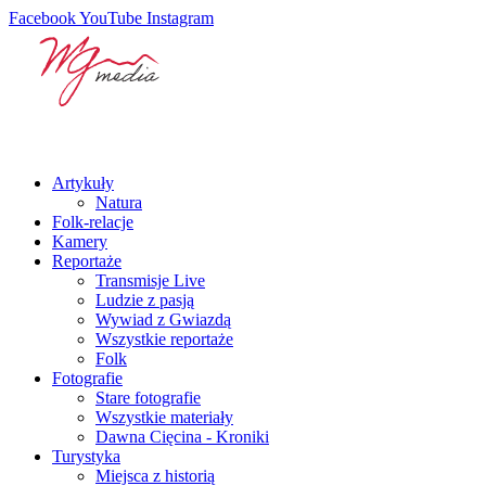
Facebook
YouTube
Instagram
Artykuły
Natura
Folk-relacje
Kamery
Reportaże
Transmisje Live
Ludzie z pasją
Wywiad z Gwiazdą
Wszystkie reportaże
Folk
Fotografie
Stare fotografie
Wszystkie materiały
Dawna Cięcina - Kroniki
Turystyka
Miejsca z historią