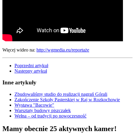
Więcej wideo na:
http://wgmedia.eu/reportaże
Poprzedni artykuł
Następny artykuł
Inne artykuły
Zbudowaliśmy studio do realizacji nagrań Górali
Zakończenie Szkoły Pasterskiej w Raj w Rozkochowie
Wystawa "Bacowie"
Warsztaty budowy piszczałek
Wełna – od tradycji po nowoczesność
Mamy obecnie 25 aktywnych kamer!