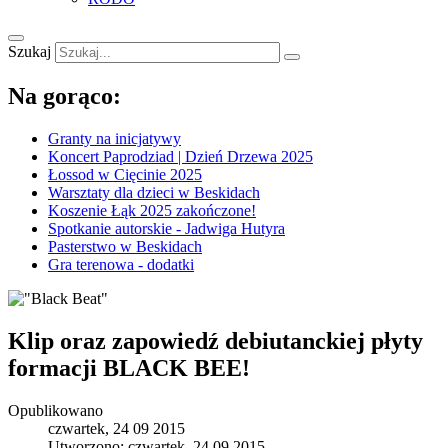
Szukaj
Na gorąco:
Granty na inicjatywy
Koncert Paprodziad | Dzień Drzewa 2025
Łossod w Cięcinie 2025
Warsztaty dla dzieci w Beskidach
Koszenie Łąk 2025 zakończone!
Spotkanie autorskie - Jadwiga Hutyra
Pasterstwo w Beskidach
Gra terenowa - dodatki
Klip oraz zapowiedź debiutanckiej płyty
formacji BLACK BEE!
Opublikowano
czwartek, 24 09 2015
Utworzono: czwartek, 24 09 2015