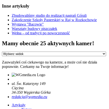
Inne artykuły
Zbudowaliśmy studio do realizacji nagrań Górali
Zakończenie Szkoły Pasterskiej w Raj w Rozkochowie
Wystawa "Bacowie"
Warsztaty budowy piszczałek
Wełna – od tradycji po nowoczesność
Mamy obecnie 25 aktywnych kamer!
Zauważyłeś coś ciekawego na kamerze, a może coś nie działa
poprawnie. Czekamy na Twoje informacje!
ul. Św. Katarzyny 149
Cięcina
34-350
Węgierska Górka
redakcja@wgmedia.eu
Artykuły