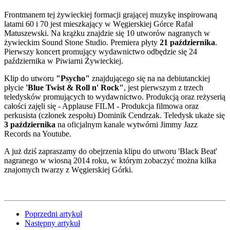
Frontmanem tej żywieckiej formacji grającej muzykę inspirowaną
latami 60 i 70 jest mieszkający w Węgierskiej Górce Rafał
Matuszewski. Na krążku znajdzie się 10 utworów nagranych w
żywieckim Sound Stone Studio. Premiera płyty
21 października
.
Pierwszy koncert promujący wydawnictwo odbędzie się 24
października w Piwiarni Żywieckiej.
Klip do utworu
"Psycho"
znajdującego się na na debiutanckiej
płycie
'Blue Twist & Roll n' Rock"
, jest pierwszym z trzech
teledysków promujących to wydawnictwo. Produkcją oraz reżyserią
całości zajęli się - Applause FILM - Produkcja filmowa oraz
perkusista (członek zespołu) Dominik Cendrzak. Teledysk ukaże się
3 października
na oficjalnym kanale wytwórni Jimmy Jazz
Records na Youtube.
A już dziś zapraszamy do obejrzenia klipu do utworu 'Black Beat'
nagranego w wiosną 2014 roku, w którym zobaczyć można kilka
znajomych twarzy z Węgierskiej Górki.
Poprzedni artykuł
Następny artykuł