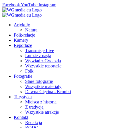
Facebook
YouTube
Instagram
Artykuły
Natura
Folk-relacje
Kamery
Reportaże
Transmisje Live
Ludzie z pasją
Wywiad z Gwiazdą
Wszystkie reportaże
Folk
Fotografie
Stare fotografie
Wszystkie materiały
Dawna Cięcina - Kroniki
Turystyka
Miejsca z historią
Z tradycją
Wszystkie atrakcje
Kontakt
Redakcja
RODO