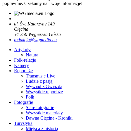
poprawnie. Czekamy na Twoje informacje!
ul. Św. Katarzyny 149
Cięcina
34-350
Węgierska Górka
redakcja@wgmedia.eu
Artykuły
Natura
Folk-relacje
Kamery
Reportaże
Transmisje Live
Ludzie z pasją
Wywiad z Gwiazdą
Wszystkie reportaże
Folk
Fotografie
Stare fotografie
Wszystkie materiały
Dawna Cięcina - Kroniki
Turystyka
Miejsca z historią