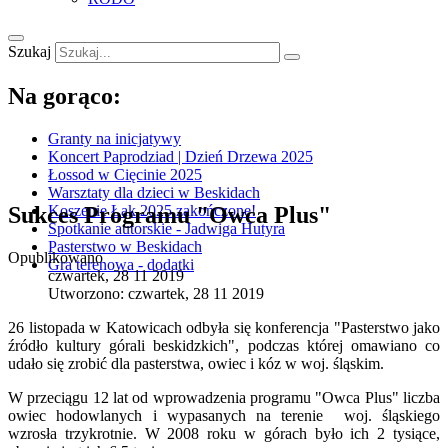
Szukaj
Na gorąco:
Granty na inicjatywy
Koncert Paprodziad | Dzień Drzewa 2025
Łossod w Cięcinie 2025
Warsztaty dla dzieci w Beskidach
Sukces Programu "Owca Plus"
Koszenie Łąk 2025 zakończone!
Spotkanie autorskie - Jadwiga Hutyra
Pasterstwo w Beskidach
Opublikowano
Gra terenowa - dodatki
czwartek, 28 11 2019
Utworzono: czwartek, 28 11 2019
26 listopada w Katowicach odbyła się konferencja "Pasterstwo jako
źródło kultury górali beskidzkich", podczas której omawiano co
udało się zrobić dla pasterstwa, owiec i kóz w woj. śląskim.
W przeciągu 12 lat od wprowadzenia programu "Owca Plus" liczba
owiec hodowlanych i wypasanych na terenie woj. śląskiego
wzrosła trzykrotnie. W 2008 roku w górach było ich 2 tysiące,