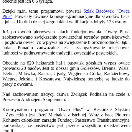
obecnie jest ich 6,5 tysiąca.
Dzięki m.in. temu programowi powstał
Szlak Bacówek "Owca
Plus"
. Powstały również komisje egzaminacyjne dla zawodów baca
i juhas. Do dnia dzisiejszego takie kwalifikacje zdobyły 123 osoby.
Już po dwóch pierwszych latach funkcjonowania "Owcy Plus"
zaobserwowano zwiększenie powierzchni terenów pastwiskowych
i pogłowia owiec, co wpływa na zwiększenie bioróżnorodności łąk i
polan. Ponadto zauważalne jest zaangażowanie miejscowej
ludności w podtrzymywanie tradycji i zwyczajów pasterskich.
Obecnie na 620 hektarach hal i pastwisk górskich wypas owiec
prowadzi 20 baców. Jest to obszar gmin Goleszów, Brenna, Wisła,
Istebna, Milówka, Rajcza, Ujsoły, Węgierska Górka, Radziechowy
Wieprz, Jeleśnia i Koszarawa. Największą potrzebą są ludzie do
pracy z owcami.
Nad zachowaniem tradycji czuwa Związek Podhalan na czele z
Prezesem Andrzejem Skupieniem.
Koordynatorem programu "Owca Plus" w Beskidzie Śląskim
i Żywieckim jest Józef Michałek z Istebnej. Wraz z bacą Piotrem
Kohutem członkiem zarządu Fundacji Pasterstwo Transhumancyjne
podkreślają, że pasterstwo jest przede wszystkim dziedzictwem
górali.