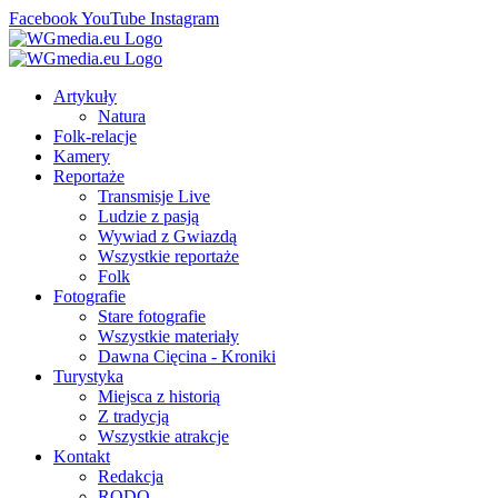
Facebook
YouTube
Instagram
Artykuły
Natura
Folk-relacje
Kamery
Reportaże
Transmisje Live
Ludzie z pasją
Wywiad z Gwiazdą
Wszystkie reportaże
Folk
Fotografie
Stare fotografie
Wszystkie materiały
Dawna Cięcina - Kroniki
Turystyka
Miejsca z historią
Z tradycją
Wszystkie atrakcje
Kontakt
Redakcja
RODO