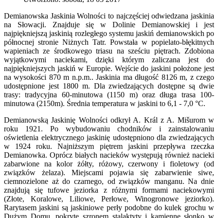
Demianowska Jaskinia Wolności to najczęściej odwiedzana jaskinia
na Słowacji. Znajduje się w Dolinie Demianowskiej i jest
najpiękniejszą jaskinią rozległego systemu jaskiń demianowskich po
północnej stronie Niżnych Tatr. Powstała w popielato-błękitnych
wapieniach ze środkowego triasu na sześciu piętrach. Zdobiona
wyjątkowymi naciekami, dzięki którym zaliczana jest do
najpiękniejszych jaskiń w Europie. Wejście do jaskini położone jest
na wysokości 870 m n.p.m.. Jaskinia ma długość 8126 m, z czego
udostępnione jest 1800 m. Dla zwiedzających dostępne są dwie
trasy: tradycyjna 60-minutowa (1150 m) oraz długa trasa 100-
minutowa (2150m). Średnia temperatura w jaskini to 6,1 - 7,0 °C.
Demianowską Jaskinię Wolności odkrył A. Král z A. Mišurom w
roku 1921. Po wybudowaniu chodników i zainstalowaniu
oświetlenia elektrycznego jaskinię udostępniono dla zwiedzających
w 1924 roku. Najniższym piętrem jaskini przepływa rzeczka
Demianowka. Oprócz białych nacieków występują również nacieki
zabarwione na kolor żółty, różowy, czerwony i fioletowy (od
związków żelaza). Miejscami pojawia się zabarwienie siwe,
ciemnozielone aż do czarnego, od związków manganu. Na dnie
znajdują się tufowe jeziorka z różnymi formami naciekowymi
(Złote, Koralowe, Liliowe, Perłowe, Winogronowe jeziorko).
Rarytasem jaskini są jaskiniowe perły podobne do kulek grochu w
Dużym Domu, pokryte szronem stalaktyty i kamienne słonko w