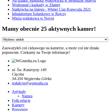
Na szlaku: Magurka Wilkowicka w Beskidzie Małym
Wodospad i kaskady w Złatnej
Siatkówka na śniegu - Winter Cup Krawcula 2021
Inhalatorium Solankowe w Rajczy
Wieża widokowa w Novot
Mamy obecnie 25 aktywnych kamer!
Zauważyłeś coś ciekawego na kamerze, a może coś nie działa
poprawnie. Czekamy na Twoje informacje!
ul. Św. Katarzyny 149
Cięcina
34-350
Węgierska Górka
redakcja@wgmedia.eu
Artykuły
Natura
Folk-relacje
Kamery
Reportaże