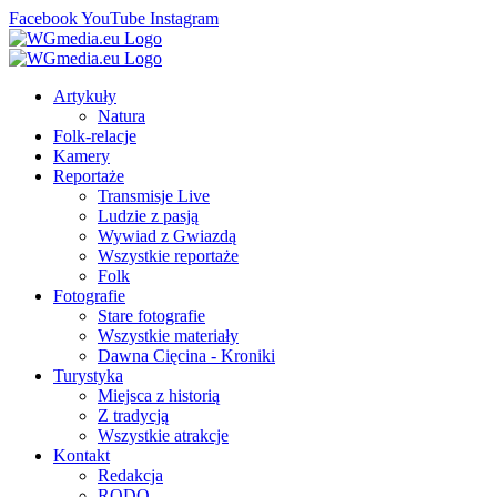
Facebook
YouTube
Instagram
Artykuły
Natura
Folk-relacje
Kamery
Reportaże
Transmisje Live
Ludzie z pasją
Wywiad z Gwiazdą
Wszystkie reportaże
Folk
Fotografie
Stare fotografie
Wszystkie materiały
Dawna Cięcina - Kroniki
Turystyka
Miejsca z historią
Z tradycją
Wszystkie atrakcje
Kontakt
Redakcja
RODO