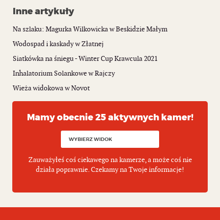
Inne artykuły
Na szlaku: Magurka Wilkowicka w Beskidzie Małym
Wodospad i kaskady w Złatnej
Siatkówka na śniegu - Winter Cup Krawcula 2021
Inhalatorium Solankowe w Rajczy
Wieża widokowa w Novot
Mamy obecnie 25 aktywnych kamer!
Zauważyłeś coś ciekawego na kamerze, a może coś nie
działa poprawnie. Czekamy na Twoje informacje!