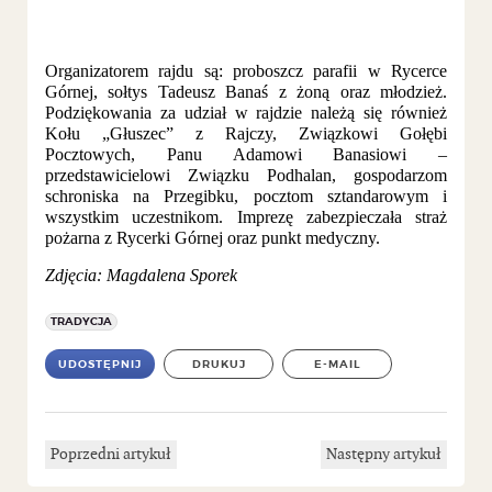
Organizatorem rajdu są: proboszcz parafii w Rycerce
Górnej, sołtys Tadeusz Banaś z żoną oraz młodzież.
Podziękowania za udział w rajdzie należą się również
Kołu „Głuszec” z Rajczy, Związkowi Gołębi
Pocztowych, Panu Adamowi Banasiowi –
przedstawicielowi Związku Podhalan, gospodarzom
schroniska na Przegibku, pocztom sztandarowym i
wszystkim uczestnikom. Imprezę zabezpieczała straż
pożarna z Rycerki Górnej oraz punkt medyczny.
Zdjęcia: Magdalena Sporek
TRADYCJA
UDOSTĘPNIJ
DRUKUJ
E-MAIL
Poprzedni artykuł
Następny artykuł