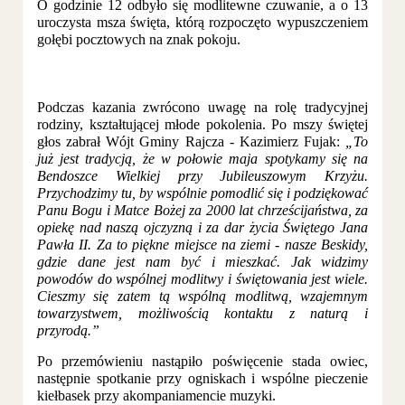
O godzinie 12 odbyło się modlitewne czuwanie, a o 13
uroczysta msza święta, którą rozpoczęto wypuszczeniem
gołębi pocztowych na znak pokoju.
Podczas kazania zwrócono uwagę na rolę tradycyjnej
rodziny, kształtującej młode pokolenia. Po mszy świętej
głos zabrał Wójt Gminy Rajcza - Kazimierz Fujak:
„To
już jest tradycją, że w połowie maja spotykamy się na
Bendoszce Wielkiej przy Jubileuszowym Krzyżu.
Przychodzimy tu, by wspólnie pomodlić się i podziękować
Panu Bogu i Matce Bożej za 2000 lat chrześcijaństwa, za
opiekę nad naszą ojczyzną i za dar życia Świętego Jana
Pawła II. Za to piękne miejsce na ziemi - nasze Beskidy,
gdzie dane jest nam być i mieszkać. Jak widzimy
powodów do wspólnej modlitwy i świętowania jest wiele.
Cieszmy się zatem tą wspólną modlitwą, wzajemnym
towarzystwem, możliwością kontaktu z naturą i
przyrodą.”
Po przemówieniu nastąpiło poświęcenie stada owiec,
następnie spotkanie przy ogniskach i wspólne pieczenie
kiełbasek przy akompaniamencie muzyki.