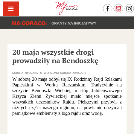
Facebook
YouT
NA GORĄCO:
GRANTY NA INICJATYWY
20 maja wszystkie drogi
prowadziły na Bendoszkę
SOBOTA, 20 05 2017
UTWORZONO: SOBOTA, 20 05 2017
W sobotę 20 maja odbył się IX Rodzinny Rajd Szlakami
Papieskimi w Worku Raczańskim. Tradycyjnie na
szczycie Bendoszki Wielkiej, u stóp Jubileuszowego
Krzyża Ziemi Żywieckiej miało miejsce spotkanie
wszystkich uczestników Rajdu. Pielgrzymi przybyli z
różnych części naszego regionu, na powitanie otrzymali
pamiątkowe emblematy z logo rajdu oraz wodę.