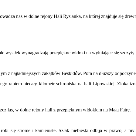
rowadza nas w dolne rejony Hali Rysianka, na której znajduje się drew
ale wysiłek wynagradzają przepiękne widoki na wyłniające się szczyty
nym z najładniejszych zakątków Beskidów. Pora na dłuższy odpoczyne
go raptem niecały kilometr schroniska na hali Lipowskiej. Zlokalizo
zez las, w dolne rejony hali z przepięknym widokiem na Małą Fatrę.
 robi się strome i kamieniste. Szlak niebieski odbija w prawo, a m