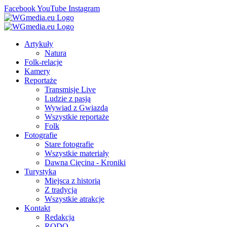
Facebook
YouTube
Instagram
Artykuły
Natura
Folk-relacje
Kamery
Reportaże
Transmisje Live
Ludzie z pasją
Wywiad z Gwiazdą
Wszystkie reportaże
Folk
Fotografie
Stare fotografie
Wszystkie materiały
Dawna Cięcina - Kroniki
Turystyka
Miejsca z historią
Z tradycją
Wszystkie atrakcje
Kontakt
Redakcja
RODO