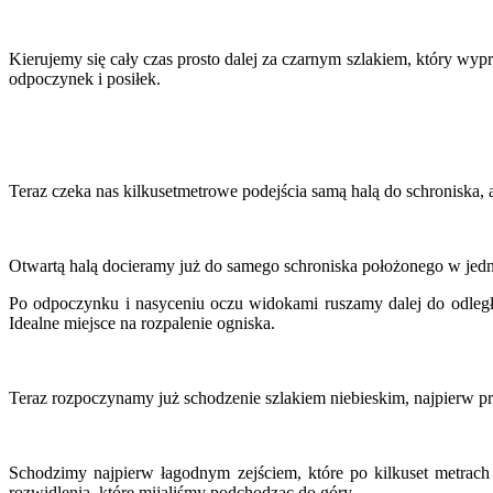
Kierujemy się cały czas prosto dalej za czarnym szlakiem, który wyp
odpoczynek i posiłek.
Teraz czeka nas kilkusetmetrowe podejścia samą halą do schroniska, 
Otwartą halą docieramy już do samego schroniska położonego w jed
Po odpoczynku i nasyceniu oczu widokami ruszamy dalej do odległe
Idealne miejsce na rozpalenie ogniska.
Teraz rozpoczynamy już schodzenie szlakiem niebieskim, najpierw pr
Schodzimy najpierw łagodnym zejściem, które po kilkuset metrach
rozwidlenia, które mijaliśmy podchodząc do góry.