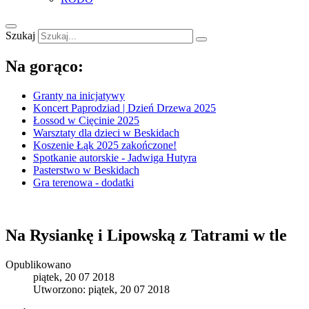
Szukaj
Na gorąco:
Granty na inicjatywy
Koncert Paprodziad | Dzień Drzewa 2025
Łossod w Cięcinie 2025
Warsztaty dla dzieci w Beskidach
Koszenie Łąk 2025 zakończone!
Spotkanie autorskie - Jadwiga Hutyra
Pasterstwo w Beskidach
Gra terenowa - dodatki
Na Rysiankę i Lipowską z Tatrami w tle
Opublikowano
piątek, 20 07 2018
Utworzono: piątek, 20 07 2018