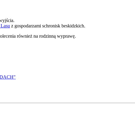
yjścia.
 Lasu
z gospodarzami schronisk beskidzkich.
polecenia również na rodzinną wyprawę.
IDACH"