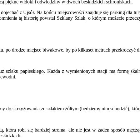
ącą piękne widoki i odwiedziny w dwóch beskidzkich schroniskach.
echać z Ujsół. Na końcu miejscowości znajduje się parking dla tury
mnienia tą historię powstał Szklany Szlak, o którym możecie przecz
, po drodze miejsce biwakowe, by po kilkuset metrach przekroczyć d
ż szlaku papieskiego. Każda z wymienionych stacji ma formę skalne
rzewodni.
my do skrzyżowania ze szlakiem żółtym (będziemy nim schodzić), któr
która robi się bardziej stroma, ale nie jest w żaden sposób męcząc
eskidzkich.