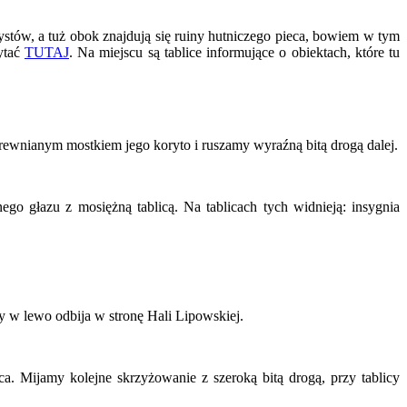
stów, a tuż obok znajdują się ruiny hutniczego pieca, bowiem w tym
ytać
TUTAJ
. Na miejscu są tablice informujące o obiektach, które tu
rewnianym mostkiem jego koryto i ruszamy wyraźną bitą drogą dalej.
go głazu z mosiężną tablicą. Na tablicach tych widnieją: insygnia
y w lewo odbija w stronę Hali Lipowskiej.
a. Mijamy kolejne skrzyżowanie z szeroką bitą drogą, przy tablicy