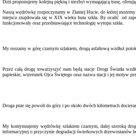
Dziś proponujemy kolejną piękną i niezbyt wymagającą trasę, oferuj
Naszą wędrówkę rozpoczynamy w Złatnej Hucie, do której możemy doj
miejscu znajdowała się w XIX wieku huta szkła. By ocalić od zapo
funkcjonowały oraz przedstawiające technologię wytopu szkła.
My ruszamy w górę czarnym szlakiem, drogą asfaltową wzdłuż potoku
Przez całą drogę towarzyszyć nam będą stacje Drogi Światła wzdłu
papieskie, wizerunek Ojca Świętego oraz nazwa stacji i jej motyw p
Droga pnie się powoli do góry i po około dwóch kilometrach dociera
My kontynuujemy wędrówkę szlakiem czarnym, dalej szeroką drogą, 
informacyjnej o przyczynie degradacji świerkowych drzewostanów b