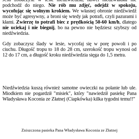
podchodź do niego.
Nie rób mu zdjęć, odejdź w spokoju,
wycofując się wolnym krokiem.
We własnej obronie niedźwiedź
może być agresywny, a broni się wtedy jak potrafi, czyli pazurami i
kłami.
Zwierzę to potrafi biec z prędkością 50-60 km/h
, dlatego
nie uciekaj i nie biegnij
, bo na pewno nie będziesz szybszy od
niedźwiedzia.
Gdy zobaczysz ślady w lesie, wycofaj się w porę powoli i po
ciuchu. Długość tropu to 18 do 28 cm, szerokość tropu wynosi od
12 do 17 cm, a długość kroku niedźwiedzia sięga do 1,5 metra.
Niedźwiedzia kuszą również samotne owieczki na polanie lub ule.
Miodkiem nie pogardził "misiek", który "nawiedził pasiekę Pana
Władysława Koconia ze Złatnej (Ciapkówka) kilka tygodni temu!!"
Zniszczona pasieka Pana Władysława Koconia ze Złatnej