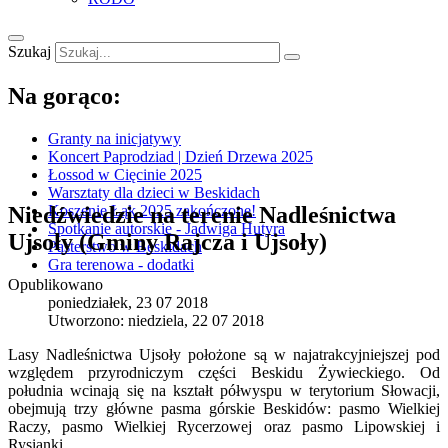
Szukaj
Na gorąco:
Granty na inicjatywy
Koncert Paprodziad | Dzień Drzewa 2025
Łossod w Cięcinie 2025
Warsztaty dla dzieci w Beskidach
Niedźwiedzie na terenie Nadleśnictwa
Koszenie Łąk 2025 zakończone!
Spotkanie autorskie - Jadwiga Hutyra
Ujsoły (Gminy Rajcza i Ujsoły)
Pasterstwo w Beskidach
Gra terenowa - dodatki
Opublikowano
poniedziałek, 23 07 2018
Utworzono: niedziela, 22 07 2018
Lasy Nadleśnictwa Ujsoły położone są w najatrakcyjniejszej pod
względem przyrodniczym części Beskidu Żywieckiego. Od
południa wcinają się na kształt półwyspu w terytorium Słowacji,
obejmują trzy główne pasma górskie Beskidów: pasmo Wielkiej
Raczy, pasmo Wielkiej Rycerzowej oraz pasmo Lipowskiej i
Rysianki.