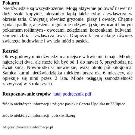
Pokarm
Niedźwiedzie są wszystkożerne. Mogą aktywnie polować nawet na
duże ssaki kopytne, nierzadko łapią także ryby - zwłaszcza w
okresie tarła. Chwytają również gryzonie, płazy i owady. Chętnie
zjadają padlinę, a jesienią regularnie odżywiają się owocami i innym
pokarmem roślinnym - owocami, żołędziami, korzonkami, bulwami,
ziarnem zbóż - zwłaszcza owsa. Drapieżnik ten atakuje również
zwierzęta hodowlane i wyjada miód z pasiek.
Rozród
Okres godowy u niedźwiedzi ma miejsce w kwietniu i maju. Młode,
najczęściej dwa, ale może ich być od 1 do nawet 5, przychodzą na
świat zimą. Noworodki są niewielkie, ważą około pół kilograma.
Samica karmi niedźwiedziątka mlekiem przez ok. 6 miesięcy, ale
opiekuje się nimi przez 2 lata. Młode osiągają samodzielność
zazwyczaj w 3 roku życia.
Rozpoznawanie tropów
tutaj podręcznik pdf
źródło niektórych informacji i zdjęcie pasieki: Gazeta Ujsolska nr 23/lipiec
źródło niektórych informacji: polskiwilk.org
zdjęcia: zwierzetainformacje.pl