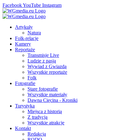
Facebook
YouTube
Instagram
Artykuły
Natura
Folk-relacje
Kamery
Reportaże
Transmisje Live
Ludzie z pasją
Wywiad z Gwiazdą
Wszystkie reportaże
Folk
Fotografie
Stare fotografie
Wszystkie materiały
Dawna Cięcina - Kroniki
Turystyka
Miejsca z historią
Z tradycją
Wszystkie atrakcje
Kontakt
Redakcja
RODO