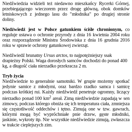
Niedźwiedzia widzieli też niedawno mieszkańcy Rycerki Górnej,
przebiegającego wieczorem przez drogę główną, obok domków
letniskowych z jednego lasu do "młodnika" po drugiej stronie
doliny.
Niedźwiedź jest w Polsce gatunkiem ściśle chronionym,
co
reguluje ustawa o ochronie przyrody z dnia 16 kwietnia 2004 roku
oraz rozporządzenie Ministra Środowiska z dnia 16 grudnia 2016
roku w sprawie ochrony gatunkowej zwierząt.
Niedźwiedź brunatny
Ursus arctos
, to najpotężniejszy ssak
drapieżny Polski. Waga dorosłych samców dochodzi do ponad 400
kg, a długość ciała nierzadko przekracza 2 m.
Tryb życia
Niedźwiedzie to generalnie samotniki. W grupie możemy spotkać
jedynie samice z młodymi, oraz bardzo rzadko samca i samicę
podczas krótkiej rui. Każdy niedźwiedź penetruje ogromny, liczący
2
nierzadko ponad 100 km
areał. Zimą niedźwiedzie zapadają w sen
zimowy, podczas którego obniża się ich temperatura ciała, zmniejsza
się częstotliwość oddechów i tętno. Zimują one w tzw. gawrach,
którymi mogą być wypróchniałe pnie drzew, gęste młodniki,
jaskinie, wykroty itp. Nie wszystkie niedźwiedzie zimują, zwłaszcza
w trakcie cieplejszych zim.