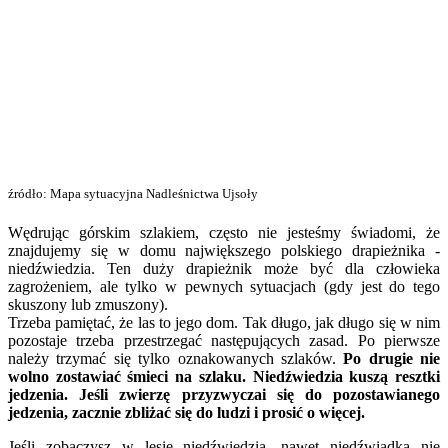
źródło: Mapa sytuacyjna Nadleśnictwa Ujsoły
Wędrując górskim szlakiem, często nie jesteśmy świadomi, że
znajdujemy się w domu największego polskiego drapieżnika -
niedźwiedzia. Ten duży drapieżnik może być dla człowieka
zagrożeniem, ale tylko w pewnych sytuacjach (gdy jest do tego
skuszony lub zmuszony).
Trzeba pamiętać, że las to jego dom. Tak długo, jak długo się w nim
pozostaje trzeba przestrzegać następujących zasad. Po pierwsze
należy trzymać się tylko oznakowanych szlaków.
Po drugie nie
wolno zostawiać śmieci na szlaku. Niedźwiedzia kuszą resztki
jedzenia. Jeśli zwierzę przyzwyczai się do pozostawianego
jedzenia, zacznie zbliżać się do ludzi i prosić o więcej.
Jeśli zobaczysz w lesie niedźwiedzia, nawet niedźwiadka nie