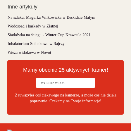
Inne artykuły
Na szlaku: Magurka Wilkowicka w Beskidzie Małym
Wodospad i kaskady w Złatnej
Siatkówka na śniegu - Winter Cup Krawcula 2021
Inhalatorium Solankowe w Rajczy
Wieża widokowa w Novot
Mamy obecnie 25 aktywnych kamer!
Zauważyłeś coś ciekawego na kamerze, a może coś nie działa
poprawnie. Czekamy na Twoje informacje!