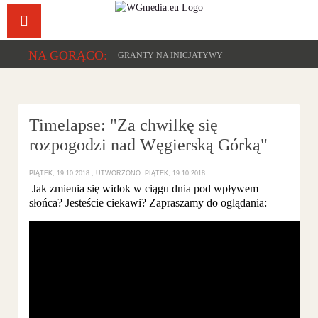
Facebook
YouTu
NA GORĄCO:
GRANTY NA INICJATYWY
Timelapse: "Za chwilkę się
rozpogodzi nad Węgierską Górką"
PIĄTEK, 19 10 2018
UTWORZONO: PIĄTEK, 19 10 2018
Jak zmienia się widok w ciągu dnia pod wpływem
słońca? Jesteście ciekawi? Zapraszamy do oglądania: