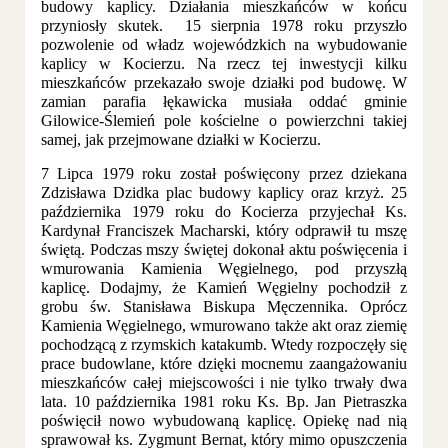
budowy kaplicy. Działania mieszkańców w końcu
przyniosły skutek. 15 sierpnia 1978 roku przyszło
pozwolenie od władz wojewódzkich na wybudowanie
kaplicy w Kocierzu. Na rzecz tej inwestycji kilku
mieszkańców przekazało swoje działki pod budowę. W
zamian parafia łękawicka musiała oddać gminie
Gilowice-Ślemień pole kościelne o powierzchni takiej
samej, jak przejmowane działki w Kocierzu.
7 Lipca 1979 roku został poświęcony przez dziekana
Zdzisława Dzidka plac budowy kaplicy oraz krzyż. 25
października 1979 roku do Kocierza przyjechał Ks.
Kardynał Franciszek Macharski, który odprawił tu mszę
świętą. Podczas mszy świętej dokonał aktu poświęcenia i
wmurowania Kamienia Węgielnego, pod przyszłą
kaplicę. Dodajmy, że Kamień Węgielny pochodził z
grobu św. Stanisława Biskupa Męczennika. Oprócz
Kamienia Węgielnego, wmurowano także akt oraz ziemię
pochodzącą z rzymskich katakumb. Wtedy rozpoczęły się
prace budowlane, które dzięki mocnemu zaangażowaniu
mieszkańców całej miejscowości i nie tylko trwały dwa
lata. 10 października 1981 roku Ks. Bp. Jan Pietraszka
poświęcił nowo wybudowaną kaplicę. Opiekę nad nią
sprawował ks. Zygmunt Bernat, który mimo opuszczenia