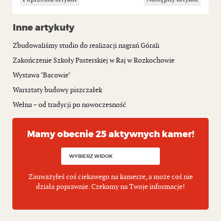
Inne artykuły
Zbudowaliśmy studio do realizacji nagrań Górali
Zakończenie Szkoły Pasterskiej w Raj w Rozkochowie
Wystawa "Bacowie"
Warsztaty budowy piszczałek
Wełna – od tradycji po nowoczesność
Mamy obecnie 25 aktywnych kamer!
Zauważyłeś coś ciekawego na kamerze, a może coś nie
działa poprawnie. Czekamy na Twoje informacje!