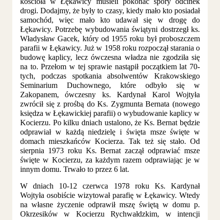
kościoła w Łękawicy musieli pokonać spory odcinek
drogi. Dodajmy, że były to czasy, kiedy mało kto posiadał
samochód, więc mało kto udawał się w drogę do
Łękawicy. Potrzebę wybudowania świątyni dostrzegł ks.
Władysław Gacek, który od 1955 roku był proboszczem
parafii w Łękawicy. Już w 1958 roku rozpoczął starania o
budowę kaplicy, lecz ówczesna władza nie zgodziła się
na to. Przełom w tej sprawie nastąpił początkiem lat 70-
tych, podczas spotkania absolwentów Krakowskiego
Seminarium Duchownego, które odbyło się w
Zakopanem, ówczesny ks. Kardynał Karol Wojtyła
zwrócił się z prośbą do Ks. Zygmunta Bernata (nowego
księdza w Łękawickiej parafii) o wybudowanie kaplicy w
Kocierzu. Po kilku dniach ustalono, że Ks. Bernat będzie
odprawiał w każdą niedzielę i święta msze święte w
domach mieszkańców Kocierza. Tak też się stało. Od
sierpnia 1973 roku Ks. Bernat zaczął odprawiać msze
święte w Kocierzu, za każdym razem odprawiając je w
innym domu. Trwało to przez 6 lat.
W dniach 10-12 czerwca 1978 roku Ks. Kardynał
Wojtyła osobiście wizytował parafię w Łękawicy. Wtedy
na własne życzenie odprawił mszę świętą w domu p.
Okrzesików w Kocierzu Rychwałdzkim, w intencji