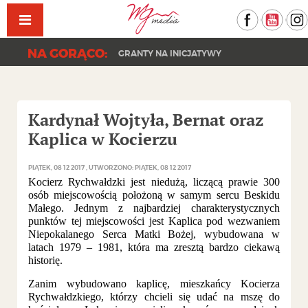
Facebook
YouT
NA GORĄCO:
GRANTY NA INICJATYWY
Kardynał Wojtyła, Bernat oraz
Kaplica w Kocierzu
PIĄTEK, 08 12 2017
UTWORZONO: PIĄTEK, 08 12 2017
Kocierz Rychwałdzki jest niedużą, liczącą prawie 300
osób miejscowością położoną w samym sercu Beskidu
Małego. Jednym z najbardziej charakterystycznych
punktów tej miejscowości jest Kaplica pod wezwaniem
Niepokalanego Serca Matki Bożej, wybudowana w
latach 1979 – 1981, która ma zresztą bardzo ciekawą
historię.
Zanim wybudowano kaplicę, mieszkańcy Kocierza
Rychwałdzkiego, którzy chcieli się udać na mszę do