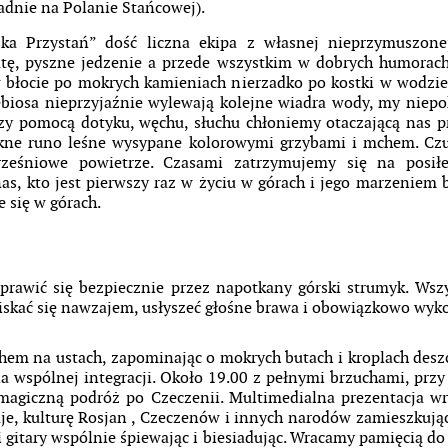
adnie na Polanie Stańcowej).
ska Przystań” dość liczna ekipa z własnej nieprzymuszon
atę, pyszne jedzenie a przede wszystkim w dobrych humorac
błocie po mokrych kamieniach nierzadko po kostki w wodzie
ebiosa nieprzyjaźnie wylewają kolejne wiadra wody, my niep
Przy pomocą dotyku, węchu, słuchu chłoniemy otaczającą nas 
ękne runo leśne wysypane kolorowymi grzybami i mchem. Cz
rześniowe powietrze. Czasami zatrzymujemy się na posił
nas, kto jest pierwszy raz w życiu w górach i jego marzeniem
e się w górach.
rawić się bezpiecznie przez napotkany górski strumyk. Wsz
ciskać się nawzajem, usłyszeć głośne brawa i obowiązkowo wy
hem na ustach, zapominając o mokrych butach i kroplach des
 na wspólnej integracji. Około 19.00 z pełnymi brzuchami, przy
magiczną podróż po Czeczenii. Multimedialna prezentacja w
aje, kulturę Rosjan , Czeczenów i innych narodów zamieszkują
gitary wspólnie śpiewając i biesiadując. Wracamy pamięcią do ś