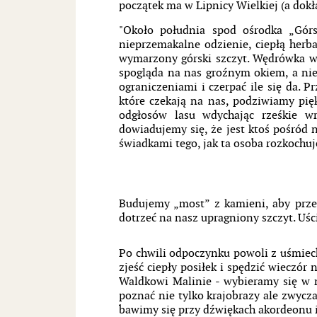
początek ma w Lipnicy Wielkiej (a dokł
"Około południa spod ośrodka „Gór
nieprzemakalne odzienie, ciepłą herb
wymarzony górski szczyt. Wędrówka w 
spogląda na nas groźnym okiem, a ni
ograniczeniami i czerpać ile się da. 
które czekają na nas, podziwiamy pi
odgłosów lasu wdychając rześkie w
dowiadujemy się, że jest ktoś pośród 
świadkami tego, jak ta osoba rozkochuj
Budujemy „most” z kamieni, aby przep
dotrzeć na nasz upragniony szczyt. Uś
Po chwili odpoczynku powoli z uśmiec
zjeść ciepły posiłek i spędzić wieczór
Waldkowi Malinie - wybieramy się w 
poznać nie tylko krajobrazy ale zwycz
bawimy się przy dźwiękach akordeonu i 