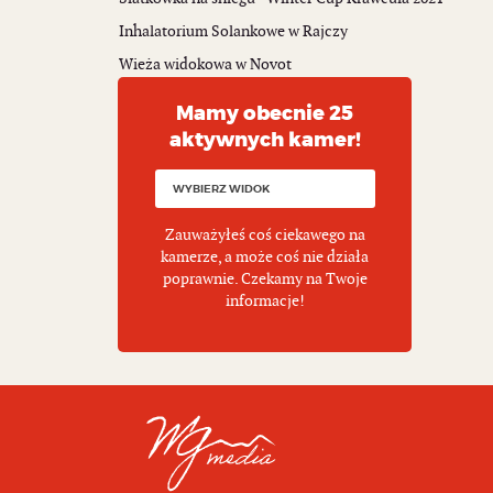
Inhalatorium Solankowe w Rajczy
Wieża widokowa w Novot
Mamy obecnie 25
aktywnych kamer!
Zauważyłeś coś ciekawego na
kamerze, a może coś nie działa
poprawnie. Czekamy na Twoje
informacje!