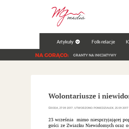
Artykuły
Folk-relacje
K
NA GORĄCO:
GRANTY NA INICJATYWY
Wolontariusze i niewido
ŚRODA, 27 09 2017
UTWORZONO: PONIEDZIAŁEK, 25 09 2017
23 września mimo niesprzyjającej pogo
gości ze Zwiazku Niewidomych oraz o