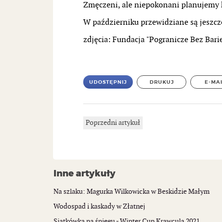
Zmęczeni, ale niepokonani planujemy 
W październiku przewidziane są jeszcze
zdjęcia: Fundacja "Pogranicze Bez Bari
UDOSTĘPNIJ
DRUKUJ
E-MA
Poprzedni artykuł
Inne artykuły
Na szlaku: Magurka Wilkowicka w Beskidzie Małym
Wodospad i kaskady w Złatnej
Siatkówka na śniegu - Winter Cup Krawcula 2021