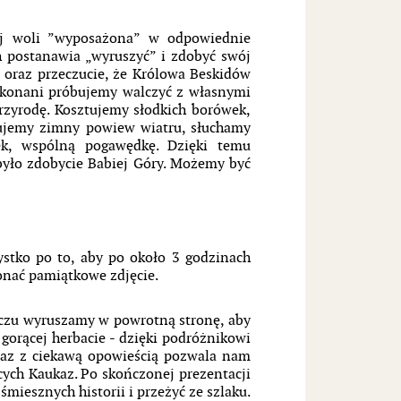
ej woli ”wyposażona” w odpowiednie
h postanawia „wyruszyć” i zdobyć swój
 oraz przeczucie, że Królowa Beskidów
okonani próbujemy walczyć z własnymi
przyrodę. Kosztujemy słodkich borówek,
ujemy zimny powiew wiatru, słuchamy
ek, wspólną pogawędkę. Dzięki temu
 było zdobycie Babiej Góry. Możemy być
ystko po to, aby po około 3 godzinach
konać pamiątkowe zdjęcie.
zczu wyruszamy w powrotną stronę, aby
 gorącej herbacie - dzięki podróżnikowi
raz z ciekawą opowieścią pozwala nam
cych Kaukaz. Po skończonej prezentacji
miesznych historii i przeżyć ze szlaku.